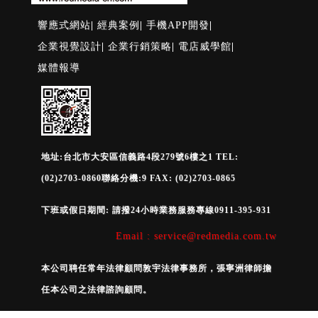
響應式網站
|
經典案例
|
手機APP開發
|
企業視覺設計
|
企業行銷策略
|
電店威學館
|
媒體報導
地址:台北市大安區信義路4段279號6樓之1 TEL:
(02)2703-0860聯絡分機:9 FAX: (02)2703-0865
下班或假日期間: 請撥24小時業務服務專線0911-395-931
Email : service@redmedia.com.tw
本公司聘任常年法律顧問敦宇法律事務所，張寧洲律師擔
任本公司之法律諮詢顧問。