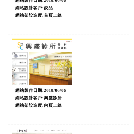
網站製作日期:2018/06/06
網站設計客戶:銳品
網站架設進度:首頁上線
網站製作日期:2018/06/06
網站設計客戶:興盛診所
網站架設進度:內頁上線