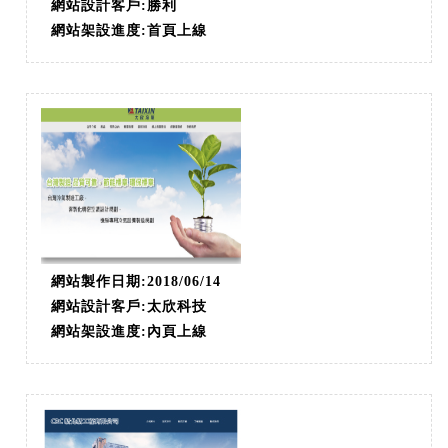
網站設計客戶:勝利
網站架設進度:首頁上線
網站製作日期:2018/06/14
網站設計客戶:太欣科技
網站架設進度:內頁上線