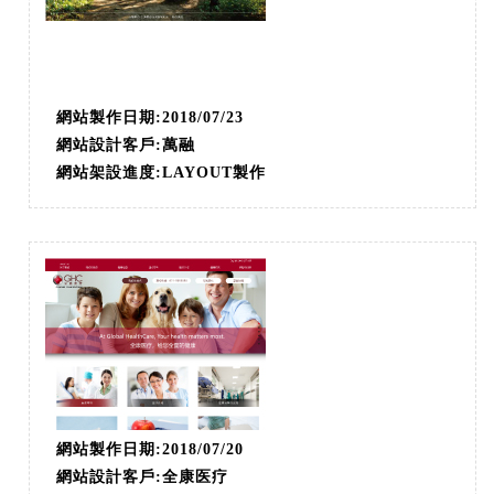
網站製作日期:2018/07/23
網站設計客戶:萬融
網站架設進度:LAYOUT製作
網站製作日期:2018/07/20
網站設計客戶:全康医疗