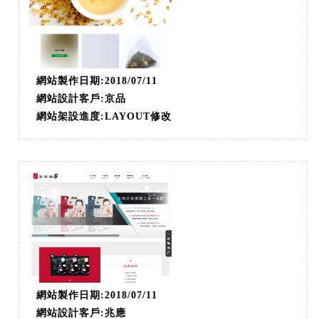
網站製作日期:2018/07/11
網站設計客戶:京品
網站架設進度:LAYOUT修改
網站製作日期:2018/07/11
網站設計客戶:兆應