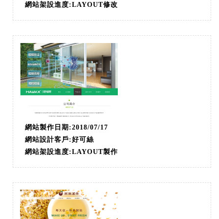
網站架設進度:LAYOUT修改
網站製作日期:2018/07/17
網站設計客戶:好可絲
網站架設進度:LAYOUT製作