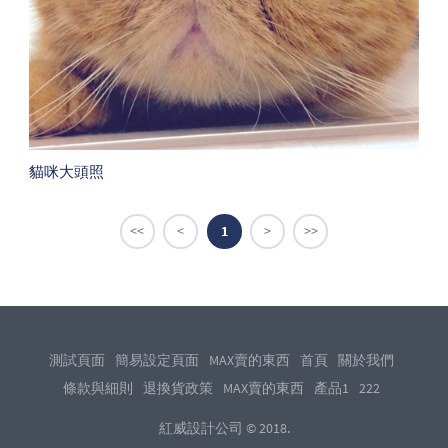
貓咪大頭照
<<
<
1
>
>>
測試頁面
簡易設定頁面
MAX賣的東西
首頁
關於我們
條款與細則
退換貨政策
MAX賣的東西
產品1
222
紅威設計公司 © 2018.